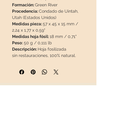
Formación:
Green River
Procedencia:
Condado de Uintah,
Utah (Estados Unidos)
Medidas pieza:
57 x 45 x 15 mm /
2,24 x 1,77 x 0,59"
Medidas hoja fósil:
18 mm / 0,71"
Peso:
50 g / 0,111 lb
Descripción:
Hoja fosilizada
sin restauraciones, 100% natural.
Esta pieza viajará en un paquete
asegurado
para que llegue en
perfecto estado.
INFORMACIÓN
Sobre nosotros
Contacto
Envíos
Política de Devoluciones
REDES SOCIALES