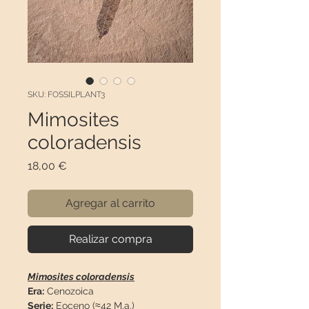
SKU: FOSSILPLANT3
Mimosites
coloradensis
Precio
18,00 €
Agregar al carrito
Realizar compra
Mimosites coloradensis
Era:
Cenozoica
Serie:
Eoceno (≈42 M.a.)