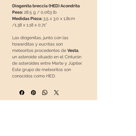
Diogenita breccia (HED) Acondrita
Peso:
28.5 g / 0,063 lb
Medidas Pieza:
3,5 x 3,0 x 1,8cm
/1,38 x 1,18 x 0,71"
Las diogenitas, junto con las
howarditas y eucritas son
meteoritos procedentes de
Vesta
,
un asteroide situado en el Cinturón
de asteroides entre Marte y Júpiter.
Este grupo de meteoritos son
conocidos como HED.
Las diogenitas son de
origen
plutónico
, es decir, que alguna vez
fueron lava, pero en lugar de ser
arrojadas por un volcán y enfriarse
INFORMACIÓN
en la superficie, se enfriaron
lentamente bajo tierra. Este lento
Sobre nosotros
enfriamiento permitió la creación de
Contacto
grandes cristales, a menudo de
Envíos