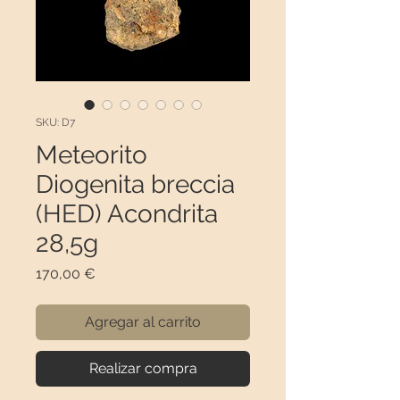
SKU: D7
Meteorito
Diogenita breccia
(HED) Acondrita
28,5g
Precio
170,00 €
Agregar al carrito
Realizar compra