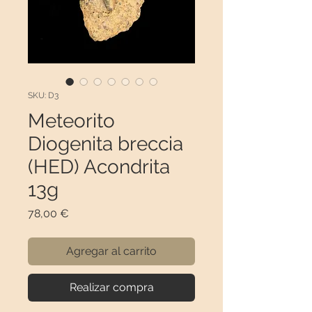
SKU: D3
Meteorito
Diogenita breccia
(HED) Acondrita
13g
Precio
78,00 €
Agregar al carrito
Realizar compra