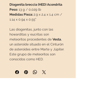
Diogenita breccia (HED) Acondrita
Peso:
13 g / 0,029 lb
Medidas Pieza:
2.9 x 2.4 x 1.4 cm /
1.14 x 0.94 x 0.55"
Las diogenitas, junto con las
howarditas y eucritas son
meteoritos procedentes de
Vesta
,
un asteroide situado en el Cinturón
de asteroides entre Marte y Júpiter.
Este grupo de meteoritos son
conocidos como HED.
Las diogenitas son de
origen
plutónico
, es decir, que alguna vez
fueron lava, pero en lugar de ser
arrojadas por un volcán y enfriarse
INFORMACIÓN
en la superficie, se enfriaron
lentamente bajo tierra. Este lento
Sobre nosotros
enfriamiento permitió la creación de
Contacto
grandes cristales, a menudo de
Envíos