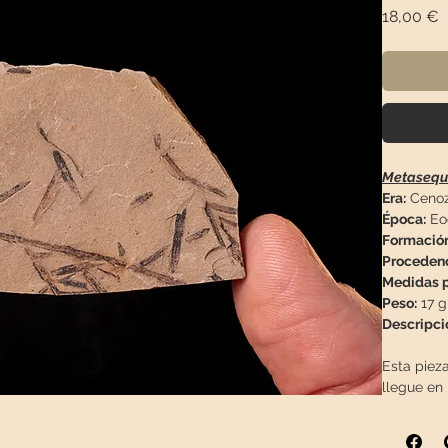
P
18,00 €
Metasequo
Era:
Cenoz
Época:
Eoc
Formació
Proceden
Medidas p
Peso:
17 g
Descripci
Esta piez
llegue en