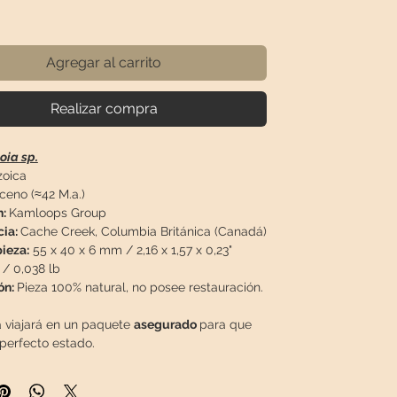
recio
Agregar al carrito
Realizar compra
ia sp.
oica
eno (≈42 M.a.)
n:
Kamloops Group
cia:
Cache Creek, Columbia Británica (Canadá)
ieza:
55 x 40 x 6 mm / 2,16 x 1,57 x 0,23"
 / 0,038 lb
ón:
Pieza 100% natural, no posee restauración.
a viajará en un paquete
asegurado
para que
 perfecto estado.