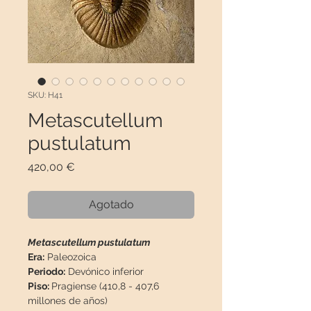
SKU: H41
Metascutellum
pustulatum
Precio
420,00 €
Agotado
Metascutellum pustulatum
Era:
Paleozoica
Periodo:
Devónico inferior
Piso:
Pragiense (410,8 - 407,6
millones de años)