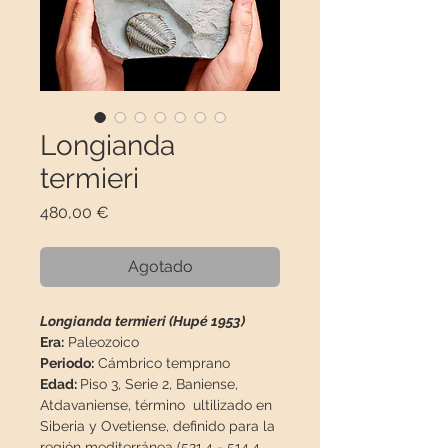
Longianda
termieri
Precio
480,00 €
Agotado
Longianda termieri (Hupé 1953)
Era:
Paleozoico
Periodo:
Cámbrico temprano
Edad:
Piso 3, Serie 2, Baniense,
Atdavaniense, término ultilizado en
Siberia y Ovetiense, definido para la
región mediterránea (521,4 - 514,4​