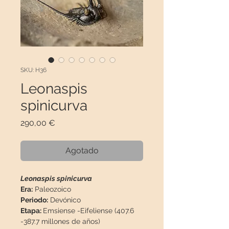
SKU: H36
Leonaspis
spinicurva
Precio
290,00 €
Agotado
Leonaspis spinicurva
Era:
Paleozoico
Periodo:
Devónico
Etapa:
Emsiense -Eifeliense (407.6
-387.7 millones de años)