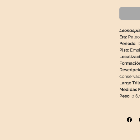
Leonaspi
Era:
Paleo
Periodo:
D
Piso:
Emsi
Localizac
Formació
Descripci
conservado
Largo Tril
Medidas M
Peso:
0,67
Esta piez
especial 