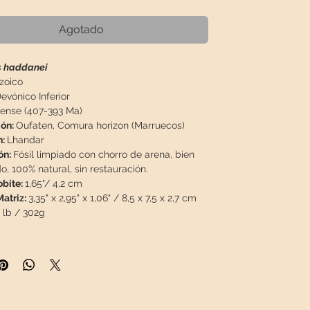
Agotado
s haddanei
zoico
evónico Inferior
ense (407-393 Ma)
ión:
Oufaten, Comura horizon (Marruecos)
n:
Lhandar
ón:
Fósil limpiado con chorro de arena, bien
, 100% natural, sin restauración.
obite:
1,65"/ 4,2 cm
atriz:
3,35" x 2,95" x 1,06" / 8,5 x 7,5 x 2,7 cm
 lb / 302g
a viajará en un paquete
asegurado
en una caja
para que llegue en perfecto estado.