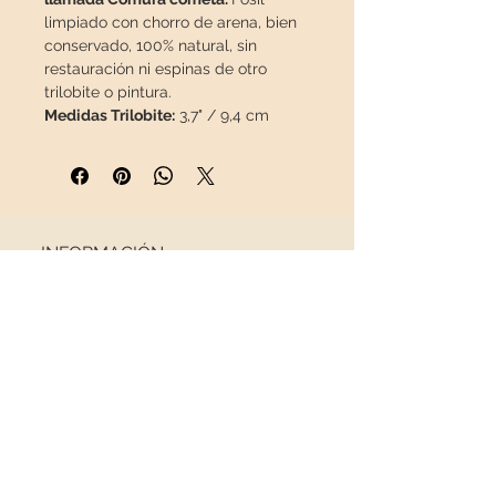
limpiado con chorro de arena, bien
conservado, 100% natural, sin
restauración ni espinas de otro
trilobite o pintura.
Medidas Trilobite:
3,7" / 9,4 cm
Medidas Matriz:
4,92" x 3,78" x 2,17" /
12,5 x 9,6 x 5,5cm
Peso:
1,208 lb / 785 g
Esta pieza viajará en un
INFORMACIÓN
paquete
asegurado
en una caja
especial.
Sobre nosotros
Contacto
Envíos
Política de Devoluciones
REDES SOCIALES
NEWSLETTER