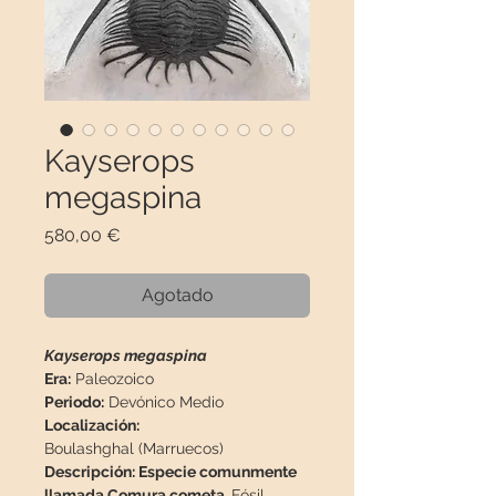
Kayserops
megaspina
Precio
580,00 €
Agotado
Kayserops megaspina
Era:
Paleozoico
Periodo:
Devónico Medio
Localización:
Boulashghal (Marruecos)
Descripción: Especie comunmente
llamada Comura cometa.
Fósil