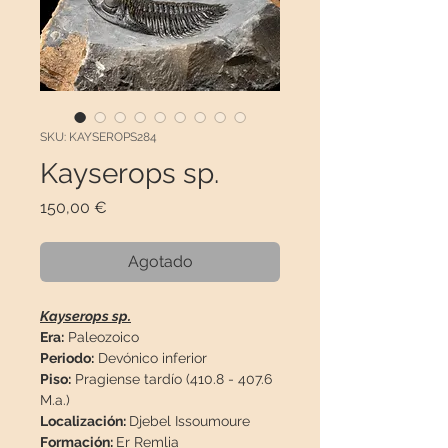
SKU: KAYSEROPS284
Kayserops sp.
Precio
150,00 €
Agotado
Kayserops sp.
Era:
Paleozoico
Periodo:
Devónico inferior
Piso:
Pragiense tardío (410.8 - 407.6
M.a.)
Localización:
Djebel Issoumoure
Formación:
Er Remlia