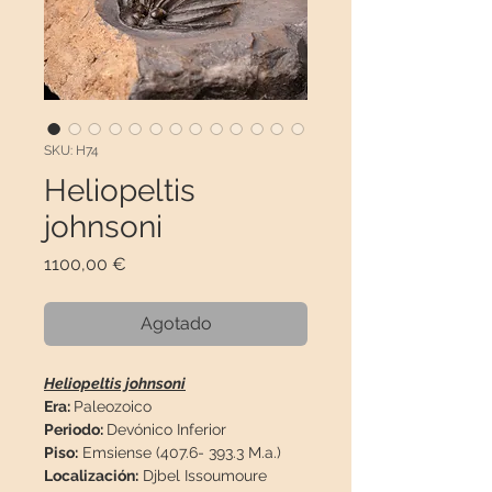
SKU: H74
Heliopeltis
johnsoni
Precio
1100,00 €
Agotado
Heliopeltis johnsoni
Era:
Paleozoico
Periodo:
Devónico Inferior
Piso:
Emsiense (407.6- 393.3 M.a.)
Localización:
Djbel Issoumoure