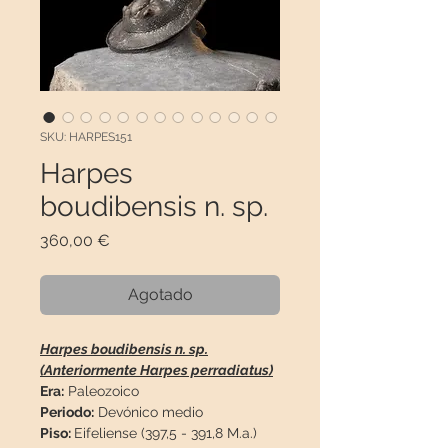
SKU: HARPES151
Harpes
boudibensis n. sp.
Precio
360,00 €
Agotado
Harpes boudibensis n. sp.
(Anteriormente Harpes perradiatus)
Era:
Paleozoico
Periodo:
Devónico medio
Piso:
Eifeliense (397,5 - 391,8 M.a.)