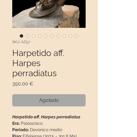
SKU: AZ57
Harpetido aff.
Harpes
perradiatus
Precio
350,00 €
Agotado
Harpetido aff. Harpes perradiatus
Era:
Paleozoico
Periodo:
Devónico medio
Piso:
Eifeliense (397.5 - 391.8 Ma)