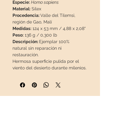
Especie:
Homo sapiens
Material:
Sílex
Procedencia:
Valle del Tilemsi,
región de Gao, Malí
Medidas:
124 x 53 mm / 4,88 x 2,08"
Peso:
136 g / 0,300 lb
Descripción:
Ejemplar 100%
natural sin reparación ni
restauración.
Hermosa superficie pulida por el
viento del desierto durante milenios.
Viajará
asegurada
en un paquete
especial para que llegue en
perfecto estado.
INFORMACIÓN
Sobre nosotros
Contacto
Envíos
Política de Devoluciones