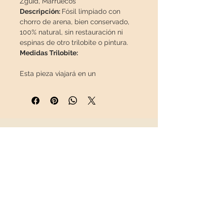
Zguid, Marruecos
Descripción:
Fósil limpiado con
chorro de arena, bien conservado,
100% natural, sin restauración ni
espinas de otro trilobite o pintura.
Medidas Trilobite:
Esta pieza viajará en un
paquete
asegurado
en una caja
especial.
INFORMACIÓN
Sobre nosotros
Contacto
Envíos
Política de Devoluciones
REDES SOCIALES