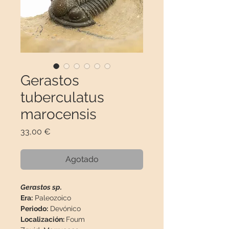
Gerastos
tuberculatus
marocensis
Precio
33,00 €
Agotado
Gerastos sp.
Era:
Paleozoico
Periodo:
Devónico
Localización:
Foum