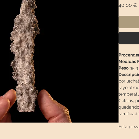
40,00 €
Procenden
Medidas P
Peso:
15,9
Descripci
por lechat
rayo atmo
temperatu
Celsius, p
quedando 
ramificado
Esta piez
especial 