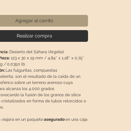
Precio
Agregar al carrito
Realizar compra
cia:
Desierto del Sáhara (Argelia)
ieza:
123 x 30 x 19 mm / 4,84″ x 1,18″ x 0,75″
g /
0,0350 lb
ón:
Las fulguritas, compuestas
elierita, son el resultado de la caída de un
sférico sobre un terreno arenoso cuya
ra alcanza los 4.000 grados
rovocando la fusión de los granos de sílice
cristalizados en forma de tubos retorcidos o
s.
a viajará en un paquete
asegurado
en una caja
para que llegue en perfecto estado.