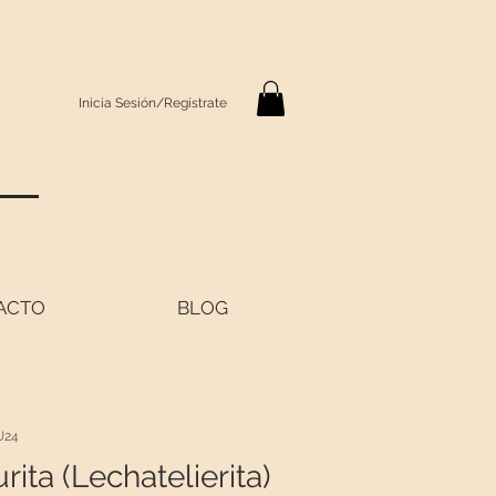
Inicia Sesión/Regístrate
S
ACTO
BLOG
U24
rita (Lechatelierita)