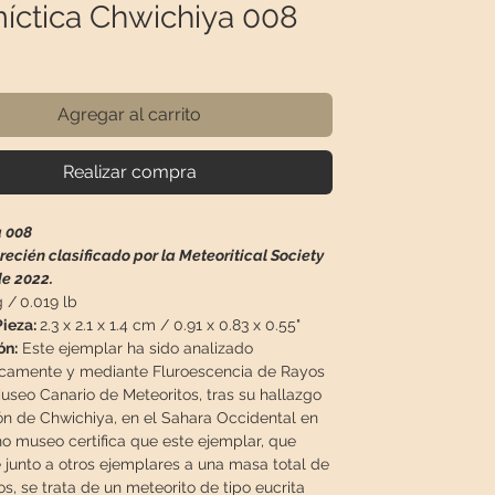
míctica Chwichiya 008
recio
Agregar al carrito
Realizar compra
 008
recién clasificado por la Meteoritical Society
de 2022.
g /
0.019 lb
ieza:
2.3 x 2.1 x 1.4 cm / 0.91 x 0.83 x 0.55"
ón:
Este ejemplar ha sido analizado
icamente y mediante Fluroescencia de Rayos
useo Canario de Meteoritos, tras su hallazgo
ión de Chwichiya, en el Sahara Occidental en
ho museo certifica que este ejemplar, que
 junto a otros ejemplares a una masa total de
, se trata de un meteorito de tipo eucrita