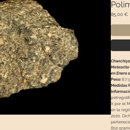
Poli
P
85,00 €
Chwichiya
Meteorito 
en Enero 
Peso:
8.7 
Medidas P
Informaci
petrográf
X por el M
en la reg
2020. Dic
pertenece
602 gramos