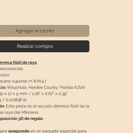
recio
Agregar al carrito
Realizar compra
rmico fósil de raya
esconocida
oico
oceno superior (≈ 8 M.a.)
cia:
Wauchula, Hardee County, Florida (USA)
32 x 17 x 9 mm / 1,26" x 0,67" x 0,35"
g / 0,00838 lb
ón:
Esta pieza es el escudo dérmico fósil de la
na raya del Mioceno.
xposición 3D de regalo
ajará
asegurado
en un paquete especial para