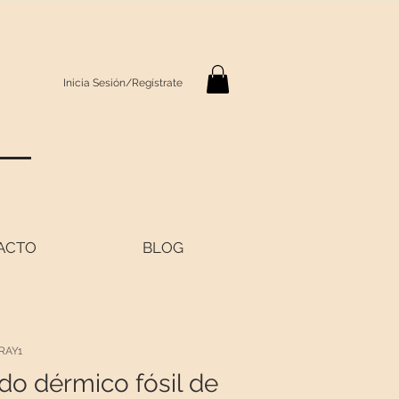
Inicia Sesión/Regístrate
S
ACTO
BLOG
RAY1
do dérmico fósil de