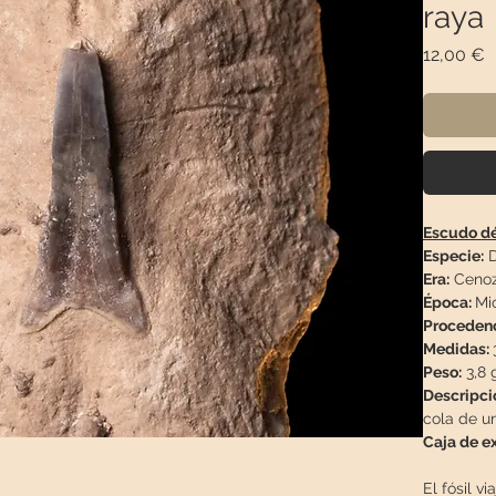
raya
P
12,00 €
Escudo dé
Especie:
D
Era:
Cenoz
Época:
Mi
Proceden
Medidas:
Peso:
3,8 
Descripci
cola de u
Caja de e
El fósil vi