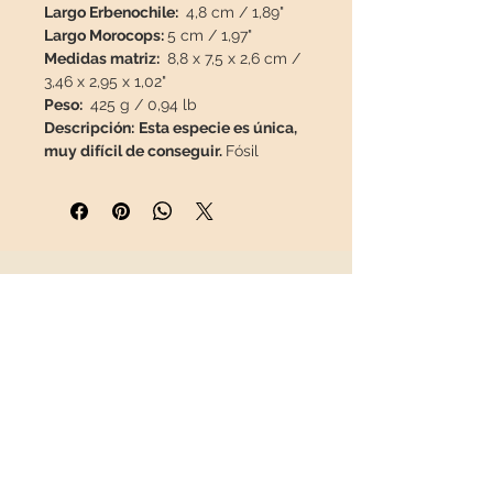
Largo Erbenochile:
4,8 cm / 1,89"
Largo Morocops:
5 cm / 1,97"
Medidas matriz:
8,8 x 7,5 x 2,6 cm /
3,46 x 2,95 x 1,02"
Peso:
425 g / 0,94 lb
Descripción:
Esta especie es única,
muy difícil de conseguir.
Fósil
limpiado con chorro de arena, bien
conservado, 100% natural, sin
restauración ni espinas de otro
trilobite o pintura.
INFORMACIÓN
Esta pieza viajará en un paquete
asegurado
en una caja especial
Sobre nosotros
para que llegue en perfecto estado.
Contacto
Envíos
Política de Devoluciones
REDES SOCIALES