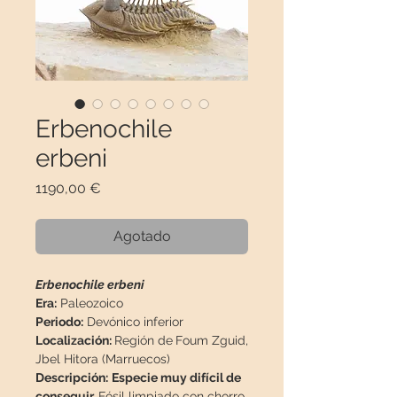
Erbenochile
erbeni
Precio
1190,00 €
Agotado
Erbenochile erbeni
Era:
Paleozoico
Periodo:
Devónico inferior
Localización:
Región de
Foum Zguid,
Jbel Hitora (Marruecos)
Descripción:
Especie muy difícil de
conseguir.
Fósil limpiado con chorro