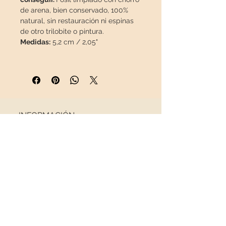
de arena, bien conservado, 100%
natural, sin restauración ni espinas
de otro trilobite o pintura.
Medidas:
5,2 cm / 2,05"
Esta pieza viajará en un paquete
asegurado
en una caja especial
para que llegue en perfecto estado.
INFORMACIÓN
Sobre nosotros
Contacto
Envíos
Política de Devoluciones
REDES SOCIALES
NEWSLETTER