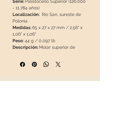
Serie:
Pleistoceno Superior (126.000
- 11.784 años)
Localización:
Río San, sureste de
Polonia
Medidas:
65 x 27 x 27 mm / 2,56" x
1,06" x 1,06"
Peso:
44 g / 0,097 lb
Descripción:
Molar superior de
Equus ferus
excepcionalmente bien
conservado. Gran oportunidad,
material de esta procedencia
escaso, difícil de conseguir en el
mercado.
INFORMACIÓN
Esta pieza viajará en un
Sobre nosotros
paquete
asegurado
en una caja
Contacto
especial para que llegue en
Envíos
perfecto estado.
Política de Devoluciones
REDES SOCIALES