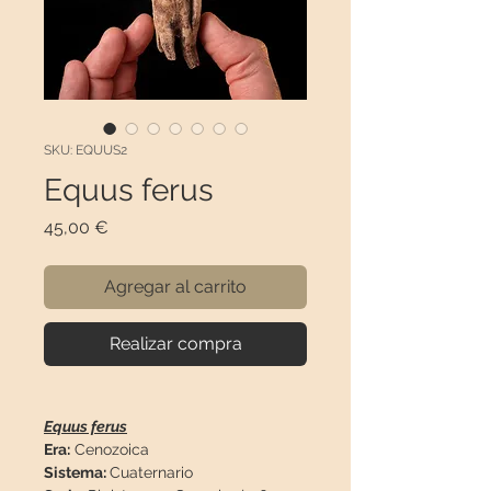
SKU: EQUUS2
Equus ferus
Precio
45,00 €
Agregar al carrito
Realizar compra
Equus ferus
Era:
Cenozoica
Sistema:
Cuaternario