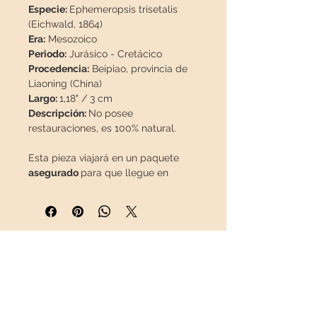
Especie:
Ephemeropsis trisetalis
(Eichwald, 1864)
Era:
Mesozoico
Periodo:
Jurásico - Cretácico
Procedencia:
Beipiao, provincia de
Liaoning (China)
Largo:
1,18" / 3 cm
Descripción:
No posee
restauraciones, es 100% natural.
Esta pieza viajará en un paquete
asegurado
para que llegue en
perfecto estado.
INFORMACIÓN
Sobre nosotros
Contacto
Envíos