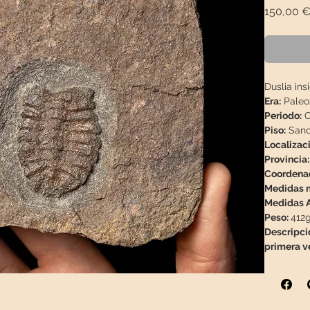
150,00 
Duslia ins
Era:
Paleo
Periodo:
O
Piso:
Sand
Localizac
Provincia:
Coordena
Medidas m
Medidas A
Peso:
412g
Descripció
primera v
Toptrilos.
Originalme
a partir 
Superior 