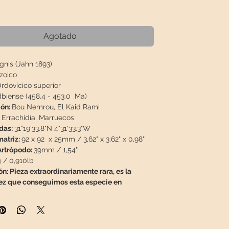
Precio
€
Agotado
ignis (Jahn 1893)
zoico
rdovícico superior
biense (458.4 - 453.0 Ma)
ión:
Bou Nemrou, El Kaid Rami
Errachidía, Marruecos
das:
31°19'33.8"N 4°31'33.3"W
atriz
:
92 x 92 x 25mm / 3,62" x 3,62" x 0,98"
rtrópodo:
39mm / 1,54"
 / 0,910lb
n: Pieza extraordinariamente rara, es la
ez que conseguimos esta especie en
nte, Dushia insignis (Jahn 1893) se estableció
de especímenes recolectados del Ordovícico
de la Formación Letná de Bohemia. Entonces