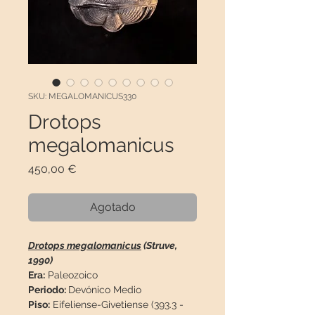
SKU: MEGALOMANICUS330
Drotops
megalomanicus
Precio
450,00 €
Agotado
Drotops megalomanicus
(Struve,
1990)
Era:
Paleozoico
Periodo:
Devónico Medio
Piso:
Eifeliense-Givetiense (393.3 -