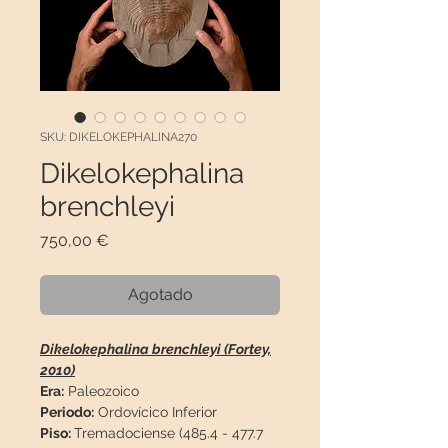
SKU: DIKELOKEPHALINA270
Dikelokephalina
brenchleyi
Precio
750,00 €
Agotado
Dikelokephalina brenchleyi (Fortey,
2010)
Era:
Paleozoico
Periodo:
Ordovícico Inferior
Piso:
Tremadociense (485.4 - 477.7