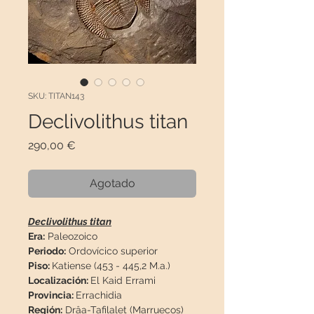
SKU: TITAN143
Declivolithus titan
Precio
290,00 €
Agotado
Declivolithus titan
Era:
Paleozoico
Periodo:
Ordovícico superior
Piso:
Katiense (453 - 445,2 M.a.)
Localización:
El Kaid Errami
Provincia:
Errachidia
Región:
Drâa-Tafilalet (Marruecos)