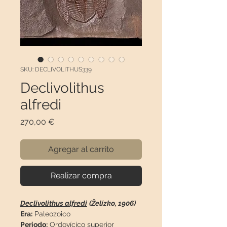
SKU: DECLIVOLITHUS339
Declivolithus
alfredi
Precio
270,00 €
Agregar al carrito
Realizar compra
Declivolithus alfredi
(Želízko, 1906)
Era:
Paleozoico
Periodo:
Ordovícico superior