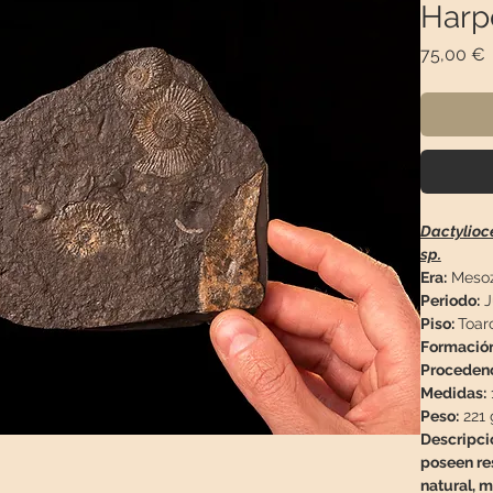
Harp
P
75,00 €
Dactylioc
sp.
Era:
Mesoz
Periodo:
J
Piso:
Toarc
Formació
Proceden
Medidas:
Peso:
221 
Descripci
poseen re
natural, m