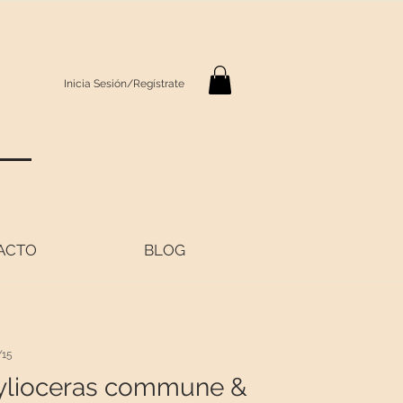
Inicia Sesión/Regístrate
S
ACTO
BLOG
Y15
ylioceras commune &