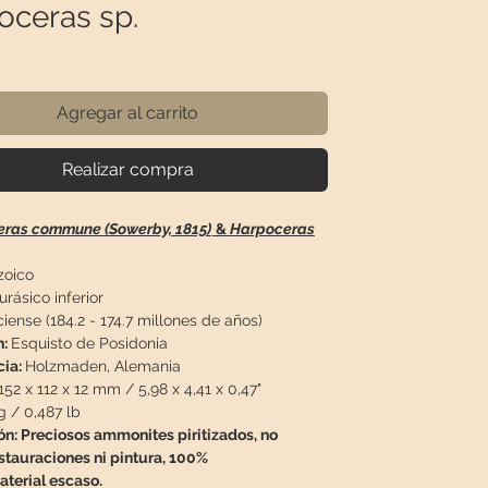
oceras sp.
recio
Agregar al carrito
Realizar compra
eras commune (Sowerby, 1815)
&
Harpoceras
oico
urásico inferior
iense (184.2 - 174.7 millones de años)
n:
Esquisto de Posidonia
cia:
Holzmaden, Alemania
152 x 112 x 12 mm / 5,98 x 4,41 x 0,47"
g / 0,487 lb
ón:
Preciosos ammonites piritizados, no
stauraciones ni pintura, 100%
aterial escaso.