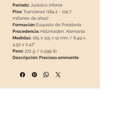
Periodo:
Jurásico inferior
Piso:
Toarciense (184.2 - 174.7
millones de años)
Formación:
Esquisto de Posidonia
Procedencia:
Holzmaden, Alemania
Medidas:
165 x 115 x 12 mm / 6,49 x
4,52 x 0,47"
Peso:
272 g / 0,599 lb
Descripción:
Precioso ammonite
piritizado, no posee restauraciones
ni pinturas, 100% natural, material
escaso.
En la región de Holzmaden, los
INFORMACIÓN
llamados esquistos "Posidonia"
están presentes debajo del suelo.
Sobre nosotros
Esta formación se origina en un mar
Contacto
tropical. Había varias canteras en la
Envíos
zona entre las ciudades de
Política de Devoluciones
Holzmaden - Ohmden - Schlierbach
REDES SOCIALES
- Zell, que se cerraron