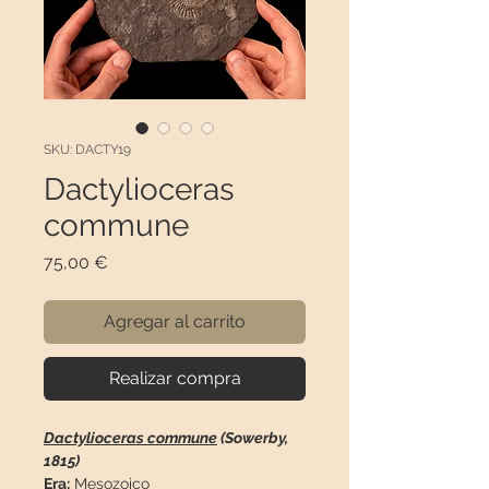
SKU: DACTY19
Dactylioceras
commune
Precio
75,00 €
Agregar al carrito
Realizar compra
Dactylioceras commune
(Sowerby,
1815)
Era:
Mesozoico