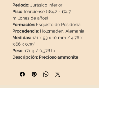
Periodo:
Jurásico inferior
Piso:
Toarciense (184.2 - 174.7
millones de años)
Formación:
Esquisto de Posidonia
Procedencia:
Holzmaden, Alemania
Medidas:
121 x 93 x 10 mm / 4,76 x
3,66 x 0,39"
Peso:
171 g / 0,376 lb
Descripción:
Precioso ammonite
piritizado, no posee restauraciones
ni pinturas, 100% natural, material
escaso.
En la región de Holzmaden, los
INFORMACIÓN
llamados esquistos "Posidonia"
están presentes debajo del suelo.
Sobre nosotros
Esta formación se origina en un mar
Contacto
tropical. Había varias canteras en la
Envíos
zona entre las ciudades de
Política de Devoluciones
Holzmaden - Ohmden - Schlierbach
REDES SOCIALES
- Zell, que se cerraron