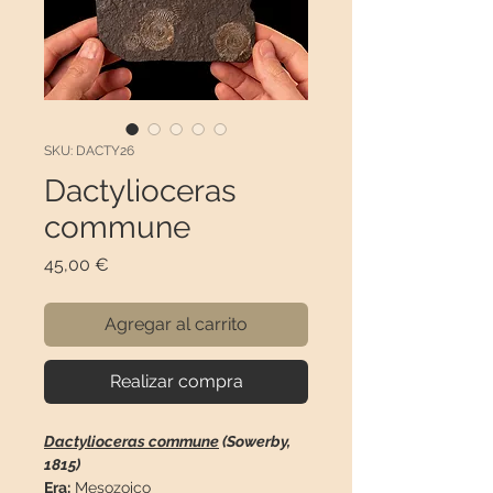
SKU: DACTY26
Dactylioceras
commune
Precio
45,00 €
Agregar al carrito
Realizar compra
Dactylioceras commune
(Sowerby,
1815)
Era:
Mesozoico