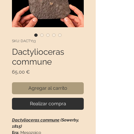
SKU: DACTY13
Dactylioceras
commune
Precio
65,00 €
Agregar al carrito
Realizar compra
Dactylioceras commune
(Sowerby,
1815)
Era:
Mesozoico