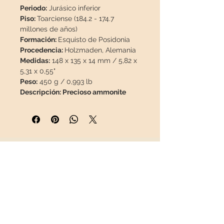
Periodo:
Jurásico inferior
Piso:
Toarciense (184.2 - 174.7
millones de años)
Formación:
Esquisto de Posidonia
Procedencia:
Holzmaden, Alemania
Medidas:
148 x 135 x 14 mm / 5,82 x
5,31 x 0,55"
Peso:
450 g / 0,993 lb
Descripción:
Precioso ammonite
piritizado, no posee restauraciones
ni pinturas, 100% natural, material
escaso.
En la región de Holzmaden, los
INFORMACIÓN
llamados esquistos "Posidonia"
están presentes debajo del suelo.
Sobre nosotros
Esta formación se origina en un mar
Contacto
tropical. Había varias canteras en la
Envíos
zona entre las ciudades de
Política de Devoluciones
Holzmaden - Ohmden - Schlierbach
REDES SOCIALES
- Zell, que se cerraron