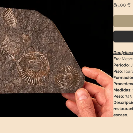
P
85,00 €
Dactylio
Era:
Mesoz
Periodo:
J
Piso:
Toarc
Formació
Proceden
Medidas:
Peso:
343 
Descripci
restauraci
escaso.
En la reg