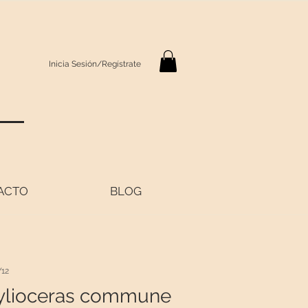
Inicia Sesión/Regístrate
S
ACTO
BLOG
12
ylioceras commune