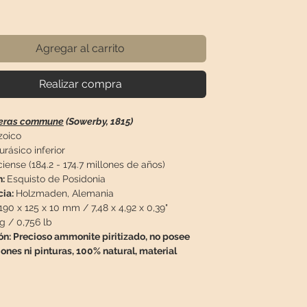
recio
Agregar al carrito
Realizar compra
ceras commune
(Sowerby, 1815)
oico
urásico inferior
iense (184.2 - 174.7 millones de años)
n:
Esquisto de Posidonia
cia:
Holzmaden, Alemania
190 x 125 x 10 mm / 7,48 x 4,92 x 0,39"
g / 0,756 lb
ón:
Precioso ammonite piritizado, no posee
ones ni pinturas, 100% natural, material
ión de Holzmaden, los llamados esquistos