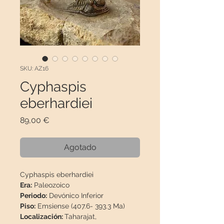
SKU: AZ16
Cyphaspis
eberhardiei
Precio
89,00 €
Agotado
Cyphaspis eberhardiei
Era:
Paleozoico
Periodo:
Devónico Inferior
Piso:
Emsiense (407.6- 393.3 Ma)
Localización:
Taharajat,