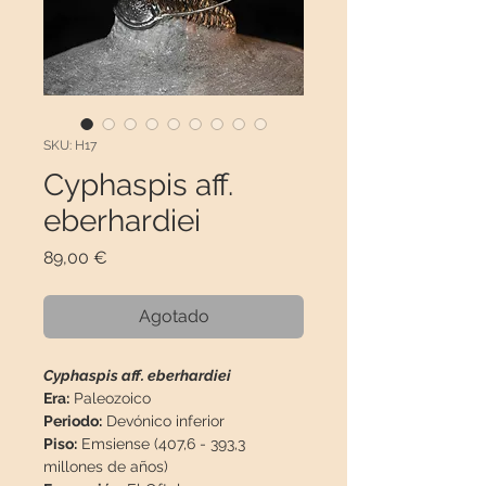
SKU: H17
Cyphaspis aff.
eberhardiei
Precio
89,00 €
Agotado
Cyphaspis aff. eberhardiei
Era:
Paleozoico
Periodo:
Devónico inferior
Piso:
Emsiense (407,6 - 393,3
millones de años)