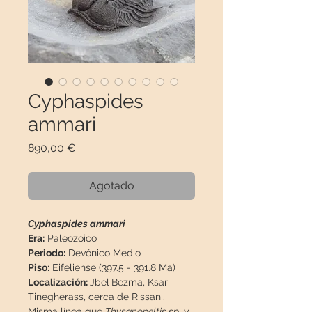
Cyphaspides
ammari
Precio
890,00 €
Agotado
Cyphaspides ammari
Era:
Paleozoico
Periodo:
Devónico Medio
Piso:
Eifeliense (397.5 - 391.8 Ma)
Localización:
Jbel
Bezma, Ksar
Tinegherass, cerca de Rissani.
Misma línea que
Thysanopeltis sp.
y