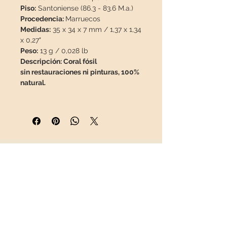
Piso:
Santoniense (86.3 - 83.6 M.a.)
Procedencia:
Marruecos
Medidas:
35 x 34 x 7 mm / 1,37 x 1,34
x 0,27"
Peso:
13 g / 0,028 lb
Descripción: Coral fósil
sin restauraciones ni pinturas, 100%
natural.
Esta pieza viajará en un paquete
asegurado
para que llegue en
perfecto estado.
INFORMACIÓN
Sobre nosotros
Contacto
Envíos
Política de Devoluciones
REDES SOCIALES