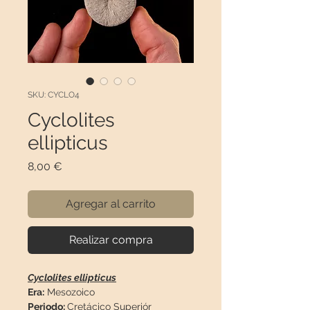
SKU: CYCLO4
Cyclolites
ellipticus
Precio
8,00 €
Agregar al carrito
Realizar compra
Cyclolites ellipticus
Era:
Mesozoico
Periodo:
Cretácico Superiór