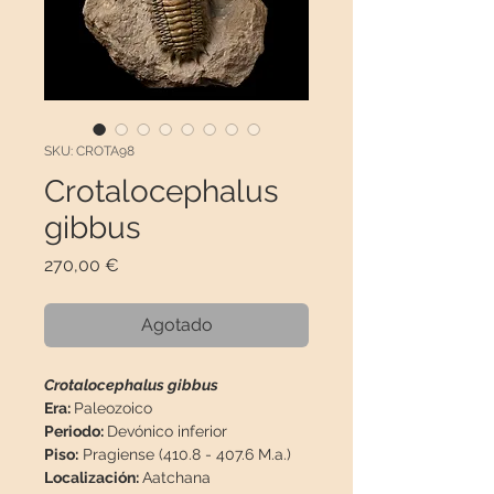
SKU: CROTA98
Crotalocephalus
gibbus
Precio
270,00 €
Agotado
Crotalocephalus gibbus
Era:
Paleozoico
Periodo:
Devónico inferior
Piso:
Pragiense (410.8 - 407.6 M.a.)
Localización:
Aatchana