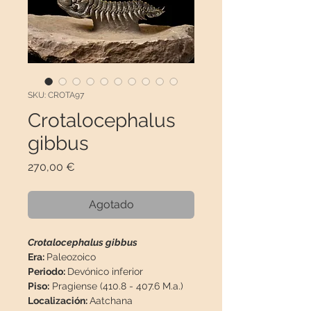
SKU: CROTA97
Crotalocephalus
gibbus
Precio
270,00 €
Agotado
Crotalocephalus gibbus
Era:
Paleozoico
Periodo:
Devónico inferior
Piso:
Pragiense (410.8 - 407.6 M.a.)
Localización:
Aatchana