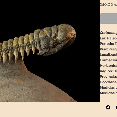
240,00 
Crotaloce
Era:
Paleo
Periodo:
D
Piso:
Prag
Localizac
Formació
Horizonte:
Región:
Dr
Provincia
Coordena
Medidas tr
Medidas m
Peso:
450g
Descripció
preparaci
lo habitua