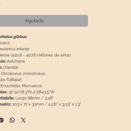
Precio
€
Agotado
phalus gibbus
zoico
evónico inferior
iense (410,8 - 407,6 millones de años)
ión:
Aatchana
n:
Lhandar
Dicranurus monstrosus
âa-Tafilalet
:
Errachidía, Marruecos
das:
30°50'18.3"N 4°58'43.5"W
ilobite:
Largo 88mm / 3,46"
atriz:
103 x 77 x 33mm / 4,06" x 3,03" x 1,3"
 / 0,982lb
n: Extraordinaria limpieza inferior. Para esta
ón, son necesarias más del doble de horas de
l, además de una habilidad increíble.
Fósil