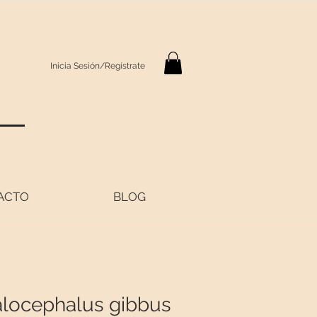
Inicia Sesión/Regístrate
S
ACTO
BLOG
alocephalus gibbus