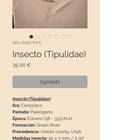
SKU: INSECTNº6
Insecto (Tipulidae)
Precio
35,00 €
Agotado
Insecto (Tipulidae)
Era:
Cenozoico
Período:
Paleógeno
Época:
Eoceno (56 - 33,9 M.a)
Formación:
Green River
Procedencia:
Uintah county, Utah
Medidas insecto:
20 x 7 mm / 0,79"