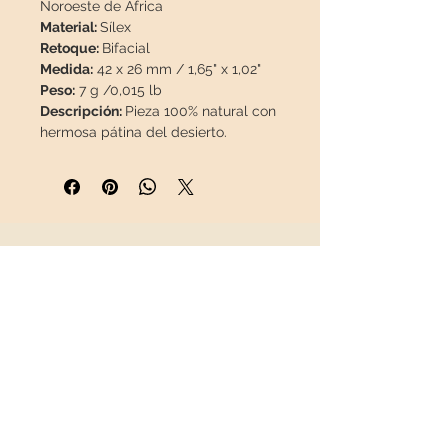
Noroeste de África
Material:
Sílex
Retoque:
Bifacial
Medida:
42 x 26 mm / 1,65" x 1,02"
Peso:
7 g /0,015 lb
Descripción:
Pieza 100% natural con
hermosa pátina del desierto.
Caja de exposición de regalo.
Esta pieza viajará
asegurada
en un
paquete especial para que llegue
en perfecto estado.
INFORMACIÓN
Sobre nosotros
Contacto
Envíos
Política de Devoluciones
REDES SOCIALES