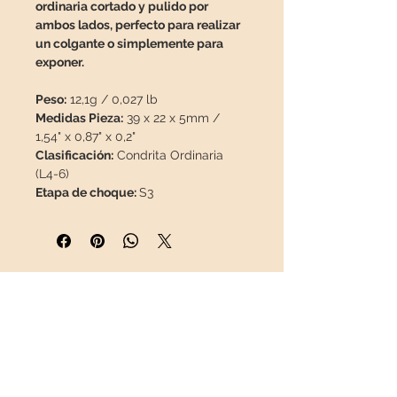
ordinaria cortado y pulido por
ambos lados, perfecto para realizar
un colgante o simplemente para
exponer.
Peso:
12,1g / 0,027 lb
Medidas Pieza:
39 x 22 x 5mm /
1,54" x 0,87" x 0,2"
Clasificación:
Condrita Ordinaria
(L4-6)
Etapa de choque:
S3
Grado de intemperie:
W1.
Masa:
2T
Las condritas son los materiales
más antiguos del sistema solar, con
INFORMACIÓN
una edad estimada de formación de
4.550 millones de años.
Sobre nosotros
Contacto
La característica de las condritas es
Envíos
la presencia de cóndrulos,
Política de Devoluciones