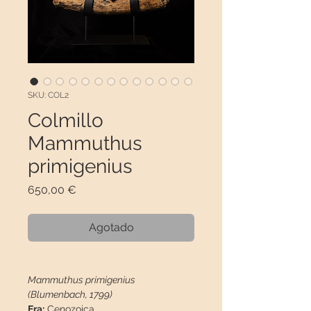
SKU: COL2
Colmillo
Mammuthus
primigenius
Precio
650,00 €
Agotado
Mammuthus primigenius
(Blumenbach, 1799)
Era:
Cenozoica