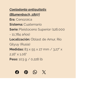
Coelodonta antiquitatis
(Blumenbach, 1807)
Era:
Cenozoica
Sistema:
Cuaternario
Serie:
Pleistoceno Superior (126.000
- 11.784 años)
Localización:
Óblast de Amur, Río
Gilyuy (Rusia)
Medidas:
83 x 55 x 27 mm / 3,27" x
2,16" x 1,06"
Peso:
103 g / 0,228 lb
Descripción:
Molar fósil de
rinoceronte lanudo
Coelodonta
antiquitatis
excepcionalmente bien
conservado. Gran oportunidad,
material de esta procedencia
INFORMACIÓN
escaso, difícil de conseguir en el
mercado.
Sobre nosotros
Contacto
Esta pieza viajará en un
Envíos