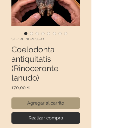
SKU: RHINORUSSIA2
Coelodonta
antiquitatis
(Rinoceronte
lanudo)
Precio
170,00 €
Agregar al carrito
Realizar compra