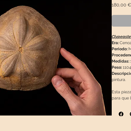
180,00 
Clypeaste
Era:
Cenoz
Periodo:
M
Proceden
Medidas:
Peso:
1104
Descripci
pintura.
Esta pieza
para que 