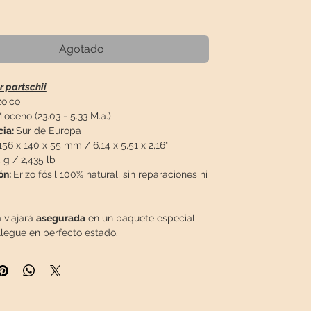
Precio
€
Agotado
r partschii
oico
ioceno (23.03 - 5.33 M.a.)
cia:
Sur de Europa
156 x 140 x 55 mm / 6,14 x 5,51 x 2,16"
 g / 2,435 lb
ón:
Erizo fósil 100% natural, sin reparaciones ni
 viajará
asegurada
en un paquete especial
llegue en perfecto estado.