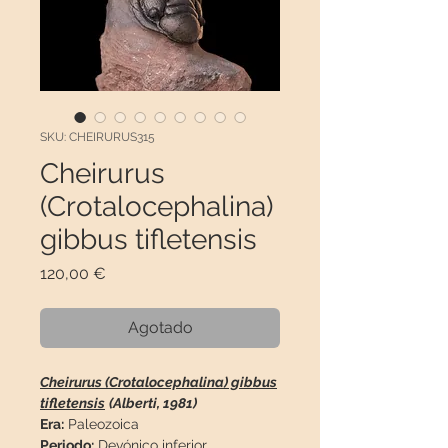
SKU: CHEIRURUS315
Cheirurus
(Crotalocephalina)
gibbus tifletensis
Precio
120,00 €
Agotado
Cheirurus (Crotalocephalina) gibbus
tifletensis
(Alberti, 1981)
Era:
Paleozoica
Periodo:
Devónico inferior