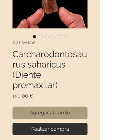
SKU: SAHA16
Carcharodontosau
rus saharicus
(Diente
premaxilar)
Precio
150,00 €
Agregar al carrito
Realizar compra