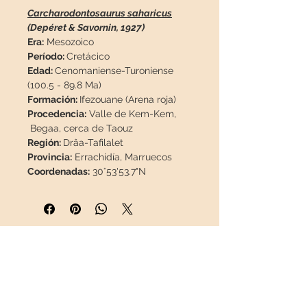
Carcharodontosaurus saharicus
(Depéret & Savornin, 1927)
Era:
Mesozoico
Período:
Cretácico
Edad:
Cenomaniense-Turoniense
(100.5 - 89.8 Ma)
Formación:
Ifezouane (Arena roja)
Procedencia:
Valle de Kem-Kem,
Begaa, cerca de Taouz
Región:
Drâa-Tafilalet
Provincia:
Errachidía, Marruecos
Coordenadas:
30°53'53.7"N
3°51'48.6"W
Medidas:
45 x 22 x 13 mm / 1.77" x
0.87" x 0.51"
Peso:
14.6 g / 0.51 oz
Descripción:
Diente de dinosaurio
INFORMACIÓN
carnívoro Carcharodontosaurus
saharicus en buen estado, 100%
Sobre nosotros
natural, sin reparaciones. La
Contacto
morfología de este diente
Envíos