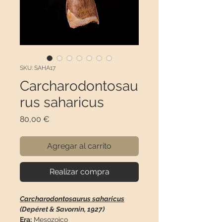
SKU: SAHA17
Carcharodontosau
rus saharicus
Precio
80,00 €
Agregar al carrito
Realizar compra
Carcharodontosaurus saharicus
(Depéret & Savornin, 1927)
Era:
Mesozoico