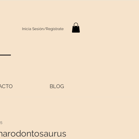
Inicia Sesión/Regístrate
S
ACTO
BLOG
25
harodontosaurus