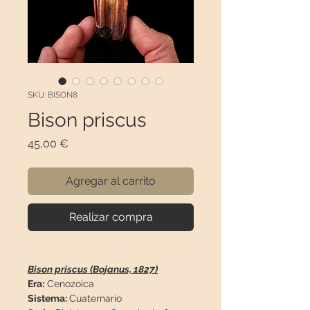
SKU: BISON8
Bison priscus
Precio
45,00 €
Agregar al carrito
Realizar compra
Bison priscus (Bojanus, 1827)
Era:
Cenozoica
Sistema:
Cuaternario