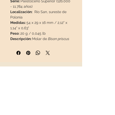
Serie:
Pleistoceno Superior (126.000
- 11.784 años)
Localización:
Río San, sureste de
Polonia
Medidas:
54 x 29 x 16 mm / 2,12" x
1,14" x 0,63"
Peso:
20 g / 0,045 lb
Descripción:
Molar de
Bison priscus
excepcionalmente bien conservado.
Gran oportunidad, material de esta
procedencia escaso, difícil de
conseguir en el mercado.
INFORMACIÓN
Esta pieza viajará en un
paquete
asegurado
en una caja
Sobre nosotros
especial para que llegue en
Contacto
perfecto estado.
Envíos
Política de Devoluciones
REDES SOCIALES